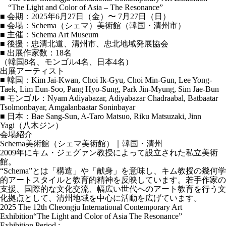
“The Light and Color of Asia – The Resonance”
■ 会期：2025年6月27日（金）〜 7月27日（日）
■ 会場：Schema（シェマ）美術館（韓国・清州市）
■ 主催：Schema Art Museum
■ 後援：忠清北道、清州市、忠北地域発展協会
■ 出展作家数：18名
（韓国8名、モンゴル4名、日本4名）
出展アーティスト
■ 韓国：Kim Jai-Kwan, Choi Ik-Gyu, Choi Min-Gun, Lee Yong-
Taek, Lim Eun-Soo, Pang Hyo-Sung, Park Jin-Myung, Sim Jae-Bun
■ モンゴル：Nyam Adiyabazar, Adiyabazar Chadraabal, Batbaatar
Tsolmonbayar, Amgalanbaatar Soninbayar
■ 日本：Bae Sang-Sun, A-Taro Matsuo, Riku Matsuzaki, Jinn
Yagi（八木ジン）
会場紹介
Schema美術館（シェマ美術館）｜韓国・清州
2009年にキム・ジェグァン教授によって設立された私立美術
館。
“Schema”とは「構造」や「献身」を意味し、キム教授の幾何学
的アートスタイルと教育的精神を反映しています。若手作家の
支援、国際的な文化交流、幅広い世代へのアート教育を行う文
化拠点として、清州地域を中心に活動を広げています。
2025 The 12th Cheongju International Contemporary Art
Exhibition“The Light and Color of Asia The Resonance”
Exhibition Period :