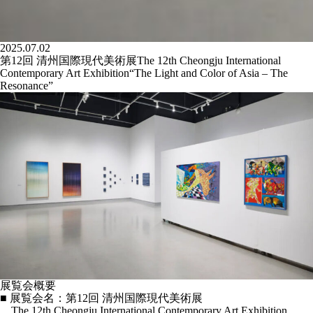
2025.07.02
第12回 清州国際現代美術展The 12th Cheongju International
Contemporary Art Exhibition“The Light and Color of Asia – The
Resonance”
展覧会概要
■ 展覧会名：第12回 清州国際現代美術展
The 12th Cheongju International Contemporary Art Exhibition