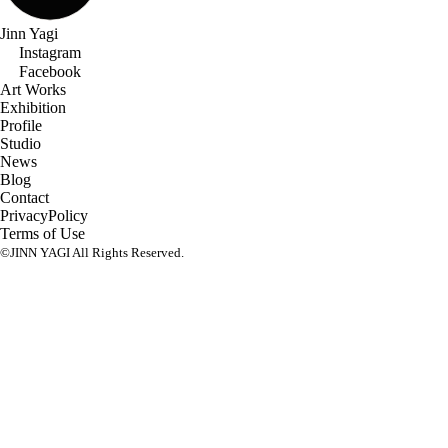
Jinn Yagi
Instagram
Facebook
Art Works
Exhibition
Profile
Studio
News
Blog
Contact
PrivacyPolicy
Terms of Use
©JINN YAGI All Rights Reserved.