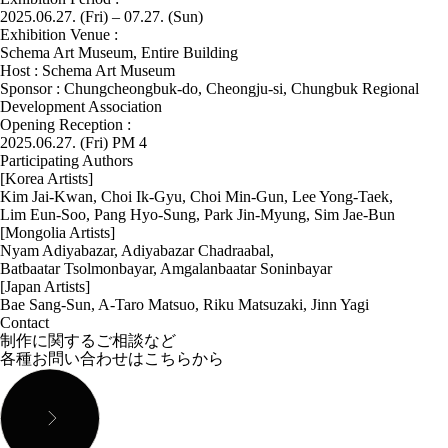
2025.06.27. (Fri) – 07.27. (Sun)
Exhibition Venue :
Schema Art Museum, Entire Building
Host : Schema Art Museum
Sponsor : Chungcheongbuk-do, Cheongju-si, Chungbuk Regional
Development Association
Opening Reception :
2025.06.27. (Fri) PM 4
Participating Authors
[Korea Artists]
Kim Jai-Kwan, Choi Ik-Gyu, Choi Min-Gun, Lee Yong-Taek,
Lim Eun-Soo, Pang Hyo-Sung, Park Jin-Myung, Sim Jae-Bun
[Mongolia Artists]
Nyam Adiyabazar, Adiyabazar Chadraabal,
Batbaatar Tsolmonbayar, Amgalanbaatar Soninbayar
[Japan Artists]
Bae Sang-Sun, A-Taro Matsuo, Riku Matsuzaki, Jinn Yagi
Contact
制作に関するご相談など
各種お問い合わせはこちらから