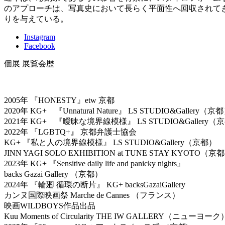
のアプローチは、写真史において長らく平面性へ回収されて
りを与えている。
Instagram
Facebook
個展 展覧会歴
2005年 『HONESTY』etw 京都
2020年 KG+ 『Unnatural Nature』 LS STUDIO&Gallery（京
2021年 KG+ 『曖昧な境界線模様』 LS STUDIO&Gallery（
2022年 『LGBTQ+』 京都弁護士協会
KG+ 『私と人の境界線模様』 LS STUDIO&Gallery（京都）
JINN YAGI SOLO EXHIBITION at TUNE STAY KYOTO（京
2023年 KG+ 『Sensitive daily life and panicky nights』
backs Gazai Gallery （京都）
2024年 『輪廻 循環の断片』 KG+ backsGazaiGallery
カンヌ国際映画祭 Marche de Cannes （フランス）
映画WILDBOYS作品出品
Kuu Moments of Circularity THE IW GALLERY（ニューヨーク