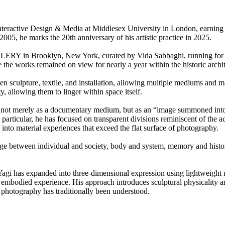
nteractive Design & Media at Middlesex University in London, earning 
2005, he marks the 20th anniversary of his artistic practice in 2025.
ERY in Brooklyn, New York, curated by Vida Sabbaghi, running for ove
works remained on view for nearly a year within the historic archite
sculpture, textile, and installation, allowing multiple mediums and mat
, allowing them to linger within space itself.
phy not merely as a documentary medium, but as an “image summoned int
 particular, he has focused on transparent divisions reminiscent of the a
nto material experiences that exceed the flat surface of photography.
rge between individual and society, body and system, memory and history
 Yagi has expanded into three-dimensional expression using lightweight
mbodied experience. His approach introduces sculptural physicality and
h photography has traditionally been understood.