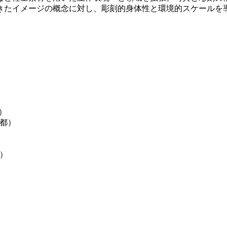
きたイメージの概念に対し、彫刻的身体性と環境的スケールを
都）
京都）
都）
）