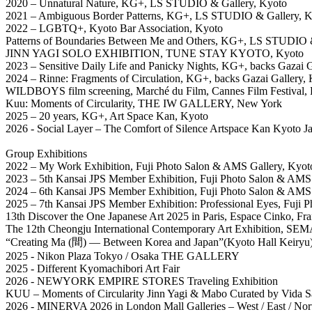
2020 – Unnatural Nature, KG+, LS STUDIO & Gallery, Kyoto
2021 – Ambiguous Border Patterns, KG+, LS STUDIO & Gallery, 
2022 – LGBTQ+, Kyoto Bar Association, Kyoto
Patterns of Boundaries Between Me and Others, KG+, LS STUDIO 
JINN YAGI SOLO EXHIBITION, TUNE STAY KYOTO, Kyoto
2023 – Sensitive Daily Life and Panicky Nights, KG+, backs Gazai G
2024 – Rinne: Fragments of Circulation, KG+, backs Gazai Gallery,
WILDBOYS film screening, Marché du Film, Cannes Film Festival, 
Kuu: Moments of Circularity, THE IW GALLERY, New York
2025 – 20 years, KG+, Art Space Kan, Kyoto
2026 - Social Layer – The Comfort of Silence Artspace Kan Kyoto J
Group Exhibitions
2022 – My Work Exhibition, Fuji Photo Salon & AMS Gallery, Kyot
2023 – 5th Kansai JPS Member Exhibition, Fuji Photo Salon & AMS
2024 – 6th Kansai JPS Member Exhibition, Fuji Photo Salon & AMS
2025 – 7th Kansai JPS Member Exhibition: Professional Eyes, Fuji
13th Discover the One Japanese Art 2025 in Paris, Espace Cinko, Fr
The 12th Cheongju International Contemporary Art Exhibition, SE
“Creating Ma (間) — Between Korea and Japan”(Kyoto Hall Keiryu
2025 - Nikon Plaza Tokyo / Osaka THE GALLERY
2025 - Different Kyomachibori Art Fair
2026 - NEWYORK EMPIRE STORES Traveling Exhibition
KUU – Moments of Circularity Jinn Yagi & Mabo Curated by Vida 
2026 - MINERVA 2026 in London Mall Galleries – West / East / Nort