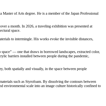
a Master of Arts degree. He is a member of the Japan Professional
r a month. In 2026, a traveling exhibition was presented at
ctural space.
erials to intermingle. His works evoke the invisible distances,
o space” — one that draws in borrowed landscapes, extracted color,
crylic barriers installed between people during the pandemic,
, both spatially and visually, in the space between people
 materials such as Styrofoam. By dissolving the contours between
 environmental scale into an image culture historically confined to