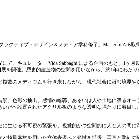
ティブ・デザイン＆メディア学科修了。Master of Arts
ERYにて、キュレーター Vida Sabbaghi による企画のもと
にて巡回展を開催。歴史的建造物の空間を用いながら、約1年にわた
ど複数のメディウムを行き来しながら、現代社会に潜む境界や
借景、色彩の抽出、感情の輪郭、あるいは人や土地に宿るオー
あいだへ設置されたアクリル板のような透明な隔たりに着目し
だに生じる不可視の緊張を、視覚的かつ空間的に人と人の間に
など軽量素材を用いた立体表現へと領域を拡張。写真と彫刻の