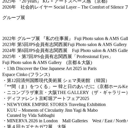
2025年 『20 years』 KG + アートスペース感 （京都)
2026年 社会的レイヤー Social Layer – The Comfort of Si
グループ展
2022年 グループ展 『私の仕事展』 Fuji Photo salon & AMS Gal
2023年 第5回JPS会員有志関西展Fuji Photo salon & AMS Galle
2024年 第6回JPS会員有志関西展 Fuji Photo salon & AMS Gal
2025年 ・第7回JPS会員有志関西展「Professional Eyes」
Fuji Photo salon & AMS Gallery (京都＆大阪)
・13th Discover the One Japanese Art 2025 in Paris
Espace Cinko (フランス)
・第12回清州国際現代美術展 シェマ美術館 （韓国）
「**間（ま）をつくる」ー 韓と日のあいだに（京都ホールKeir
・ニコンプラザ東京・大阪THE GALLERY（ザ・ギャラリー） 
・ディファレント京町堀アートフェア2025
・NEWYORK EMPIRE STORES Traveling Exhibition
KUU – Moments of Circularity Jinn Yagi & Mabo
Curated by Vida Sabbaghi
・MINERVA 2026 in London Mall Galleries West / East / North G
・第４回カズナカガワ展 大阪