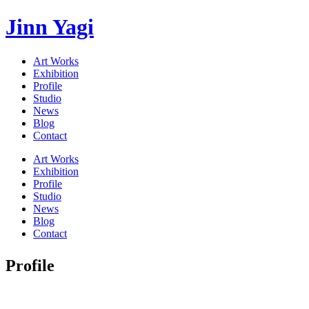
Jinn Yagi
Art Works
Exhibition
Profile
Studio
News
Blog
Contact
Art Works
Exhibition
Profile
Studio
News
Blog
Contact
Profile