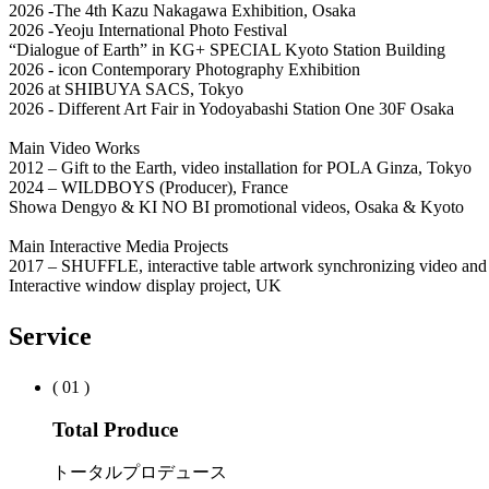
2026 -The 4th Kazu Nakagawa Exhibition, Osaka
2026 -Yeoju International Photo Festival
“Dialogue of Earth” in KG+ SPECIAL Kyoto Station Building
2026 - icon Contemporary Photography Exhibition
2026 at SHIBUYA SACS, Tokyo
2026 - Different Art Fair in Yodoyabashi Station One 30F Osaka
Main Video Works
2012 – Gift to the Earth, video installation for POLA Ginza, Tokyo
2024 – WILDBOYS (Producer), France
Showa Dengyo & KI NO BI promotional videos, Osaka & Kyoto
Main Interactive Media Projects
2017 – SHUFFLE, interactive table artwork synchronizing video an
Interactive window display project, UK
Service
( 01 )
Total Produce
トータルプロデュース