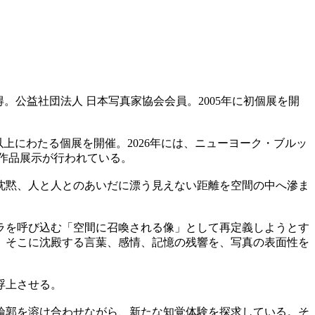
取得。公益社団法人 日本写真家協会会員。2005年に初個展を開
、1ヶ月以上にわたる個展を開催。2026年には、ニューヨーク・ブルッ
り作品展示が行われている。
沈黙、人と人とのあいだに漂う見えない距離を空間の中へ滲ま
ラを呼び込む「空間に召喚される像」として再定義しようとす
、そこに沈殿する言葉、感情、記憶の残響を、写真の表面性を
浮上させる。
輪郭を溶け合わせながら、新たな知覚体験を探求している。そ