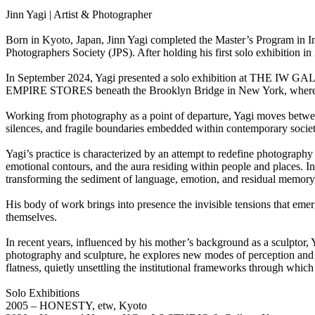
Jinn Yagi | Artist & Photographer
Born in Kyoto, Japan, Jinn Yagi completed the Master’s Program in I
Photographers Society (JPS). After holding his first solo exhibition in 
In September 2024, Yagi presented a solo exhibition at THE IW GALL
EMPIRE STORES beneath the Brooklyn Bridge in New York, where the 
Working from photography as a point of departure, Yagi moves between 
silences, and fragile boundaries embedded within contemporary society
Yagi’s practice is characterized by an attempt to redefine photogra
emotional contours, and the aura residing within people and places. In
transforming the sediment of language, emotion, and residual memory i
His body of work brings into presence the invisible tensions that eme
themselves.
In recent years, influenced by his mother’s background as a sculptor,
photography and sculpture, he explores new modes of perception and e
flatness, quietly unsettling the institutional frameworks through whic
Solo Exhibitions
2005 – HONESTY, etw, Kyoto