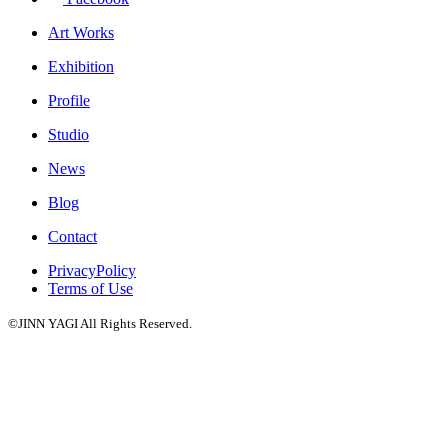
Art Works
Exhibition
Profile
Studio
News
Blog
Contact
PrivacyPolicy
Terms of Use
©JINN YAGI All Rights Reserved.