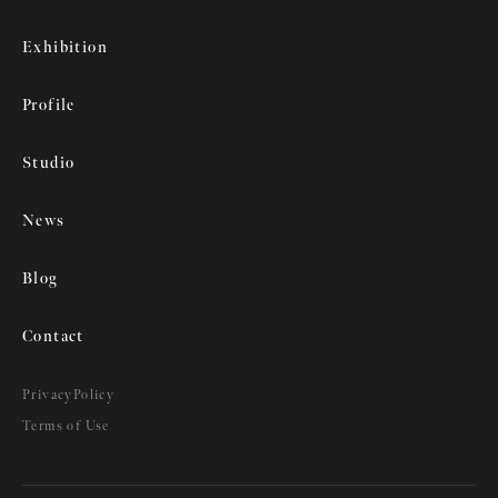
Exhibition
Profile
Studio
News
Blog
Contact
PrivacyPolicy
Terms of Use